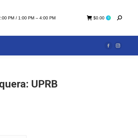
2:00 PM / 1:00 PM – 4:00 PM
$
0.00
0
Facebook
Instagra
page
page
opens
opens
in
in
quera: UPRB
new
new
window
window