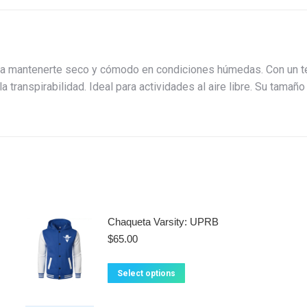
mantenerte seco y cómodo en condiciones húmedas. Con un tejid
 la transpirabilidad. Ideal para actividades al aire libre. Su tamañ
Chaqueta Varsity: UPRB
$
65.00
This
Select options
product
has