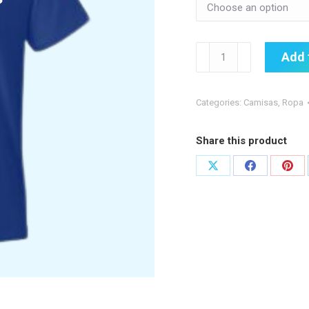
Camisa
Add 
Vaquera:
UPRB
quantity
Categories:
Camisas
,
Ropa
Share this product
Share
Share
Shar
on
on
on
X
Facebook
Pint