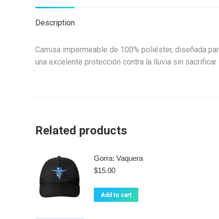
Description
Camisa impermeable de 100% poliéster, diseñada para 
una excelente protección contra la lluvia sin sacrificar
Related products
Gorra: Vaquera
$
15.00
Add to cart