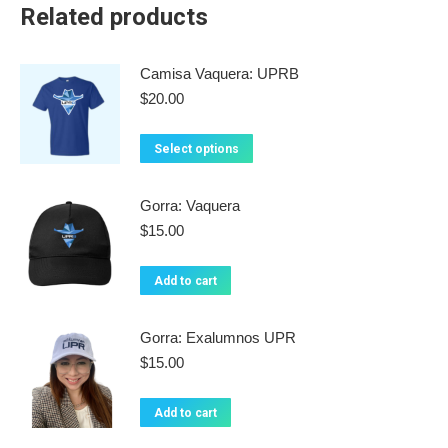
Related products
Camisa Vaquera: UPRB
$
20.00
This
Select options
product
has
Gorra: Vaquera
multiple
$
15.00
variants.
The
Add to cart
options
may
Gorra: Exalumnos UPR
be
$
15.00
chosen
on
Add to cart
the
product