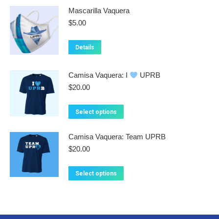
Mascarilla Vaquera
page
$
5.00
Details
Camisa Vaquera: I
UPRB
$
20.00
This
Select options
product
has
Camisa Vaquera: Team UPRB
multiple
$
20.00
variants.
The
This
Select options
options
product
may
has
be
multiple