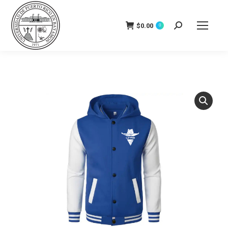
$
0.00
Search:
0