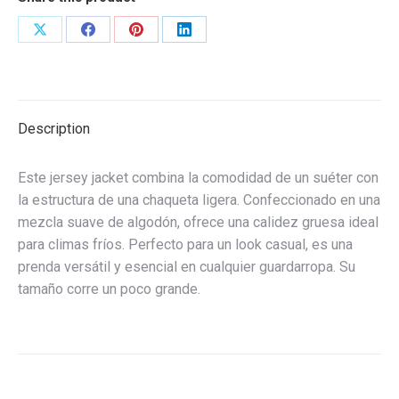
Share
Share
Share
Share
on
on
on
on
X
Facebook
Pinterest
LinkedIn
Description
Este jersey jacket combina la comodidad de un suéter con
la estructura de una chaqueta ligera. Confeccionado en una
mezcla suave de algodón, ofrece una calidez gruesa ideal
para climas fríos. Perfecto para un look casual, es una
prenda versátil y esencial en cualquier guardarropa. Su
tamaño corre un poco grande.