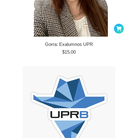
ct
Gorra: Exalumnos UPR
le
$
15.00
ts.
ns
n
ct