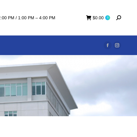
2:00 PM / 1:00 PM – 4:00 PM
$
0.00
0
Facebook
Instagra
page
page
opens
opens
in
in
new
new
window
window